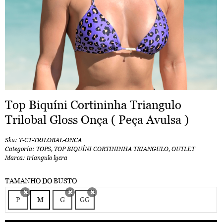
Top Biquíni Cortininha Triangulo
Trilobal Gloss Onça ( Peça Avulsa )
Sku:
T-CT-TRILOBAL-ONCA
Categoria:
TOPS
,
TOP BIQUÍNI CORTININHA TRIANGULO
,
OUTLET
Marca:
triangulo lycra
TAMANHO DO BUSTO
P
M
G
GG
x
x
x