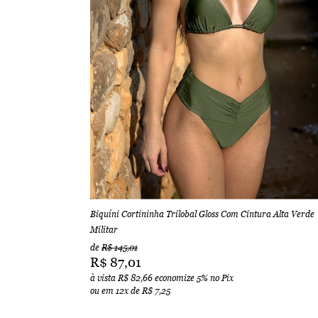
Biquíni Cortininha Trilobal Gloss Com Cintura Alta Verde
Militar
de
R$ 145,01
R$ 87,01
à vista
R$ 82,66
economize
5%
no Pix
ou em
12x
de
R$ 7,25