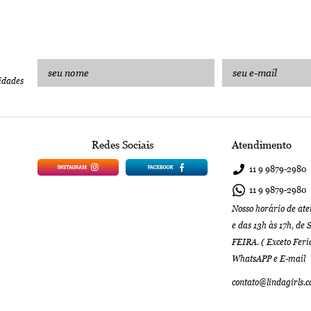
idades
Redes Sociais
Atendimento
11 9
9879-2980
11 9
9879-2980
Nosso horário de ate
e das 13h às 17h, 
FEIRA. ( Exceto Feri
WhatsAPP e E-mail
contato@lindagirls.