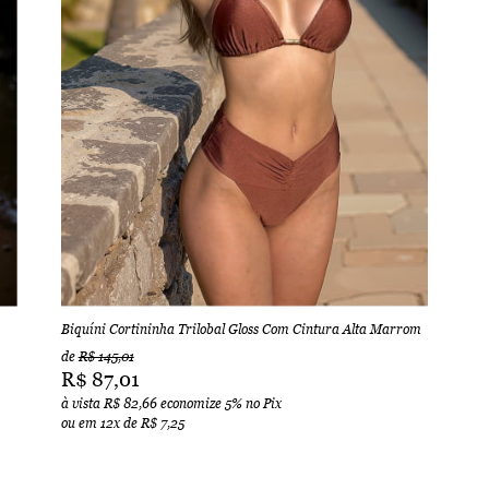
Biquíni Cortininha Trilobal Gloss Com Cintura Alta Marrom
de
R$ 145,01
R$ 87,01
à vista
R$ 82,66
economize
5%
no Pix
ou em
12x
de
R$ 7,25