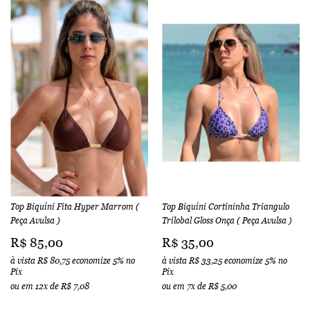
Top Biquíni Fita Hyper Marrom (
Top Biquíni Cortininha Triangulo
Peça Avulsa )
Trilobal Gloss Onça ( Peça Avulsa )
R$ 85,00
R$ 35,00
à vista
R$ 80,75
economize
5%
no
à vista
R$ 33,25
economize
5%
no
Pix
Pix
ou em
12x
de
R$ 7,08
ou em
7x
de
R$ 5,00