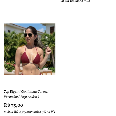
ou em
12x
de
R$ 7,08
Top Biquíni Cortininha Carmel
Vermelho ( Peça Avulsa )
R$ 75,00
à vista
R$ 71,25
economize
5%
no Pix