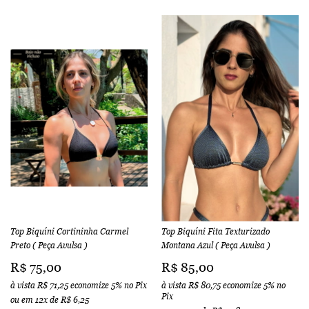
Top Biquíni Cortininha Carmel
Top Biquíni Fita Texturizado
Preto ( Peça Avulsa )
Montana Azul ( Peça Avulsa )
R$ 75,00
R$ 85,00
à vista
R$ 71,25
economize
5%
no Pix
à vista
R$ 80,75
economize
5%
no
Pix
ou em
12x
de
R$ 6,25