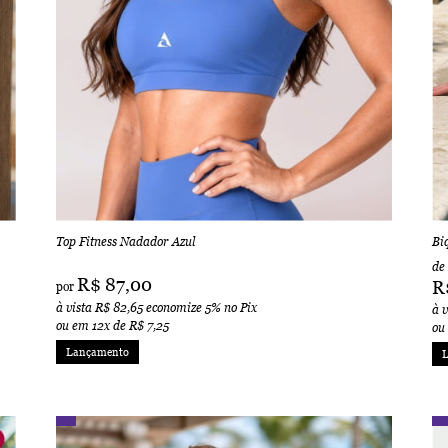
Top Fitness Nadador Azul
Bi
de
R$ 87,00
R
por
à vista
R$ 82,65
economize
5%
no Pix
à 
ou em
12x
de
R$ 7,25
ou
Lançamento