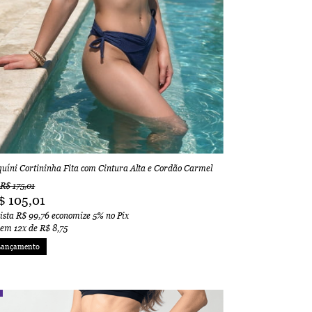
quíni Cortininha Fita com Cintura Alta e Cordão Carmel
R$ 175,01
$ 105,01
vista
R$ 99,76
economize
5%
no Pix
 em
12x
de
R$ 8,75
Lançamento