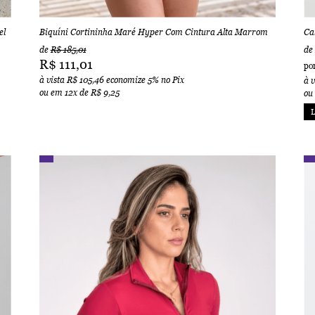
el
Biquíni Cortininha Maré Hyper Com Cintura Alta Marrom
Ca
de
R$ 185,01
de
R$ 111,01
po
à vista
R$ 105,46
economize
5%
no Pix
à 
ou em
12x
de
R$ 9,25
ou