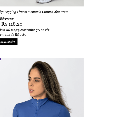
lça Legging Fitness Montaria Cintura Alta Preto
R$ 197,00
R$ 118,20
r
vista
R$ 112,29
economize
5%
no Pix
 em
12x
de
R$ 9,85
Lançamento