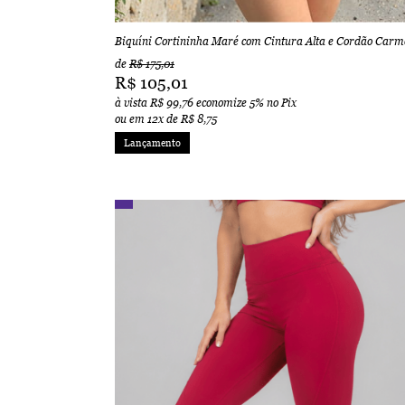
Biquíni Cortininha Maré com Cintura Alta e Cordão Carm
de
R$ 175,01
R$ 105,01
à vista
R$ 99,76
economize
5%
no Pix
ou em
12x
de
R$ 8,75
Lançamento