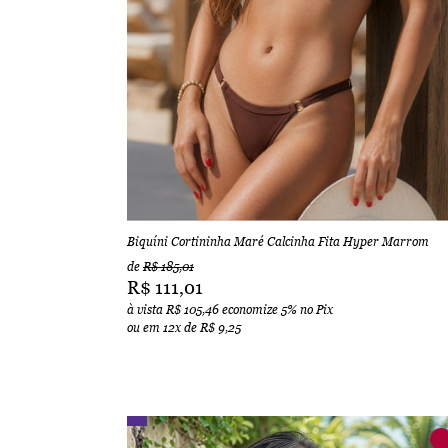
Biquíni Cortininha Maré Calcinha Fita Hyper Marrom
de
R$ 185,01
R$ 111,01
à vista
R$ 105,46
economize
5%
no Pix
ou em
12x
de
R$ 9,25