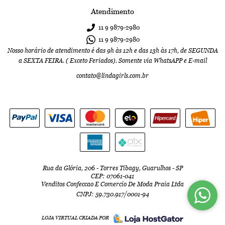
Atendimento
11 9
9879-2980
11 9
9879-2980
Nosso horário de atendimento é das 9h às 12h e das 13h às 17h, de SEGUNDA
a SEXTA FEIRA. ( Exceto Feriados). Somente via WhatsAPP e E-mail
contato@lindagirls.com.br
Rua da Glória, 206
-
Torres Tibagy, Guarulhos
-
SP
CEP: 07061-041
Venditos Confeccao E Comercio De Moda Praia Ltda
CNPJ: 59.730.917/0001-94
LOJA VIRTUAL CRIADA POR