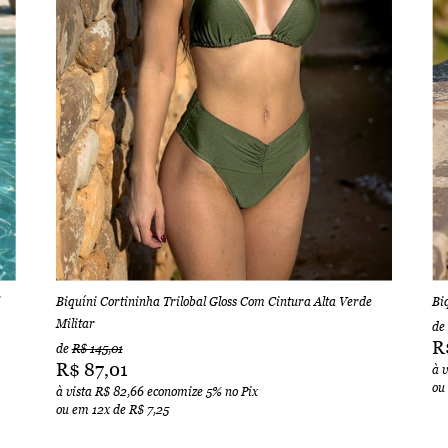
Biquíni Cortininha Trilobal Gloss Com Cintura Alta Verde
Bi
Militar
de
R
de
R$ 145,01
R$ 87,01
à 
ou
à vista
R$ 82,66
economize
5%
no Pix
ou em
12x
de
R$ 7,25