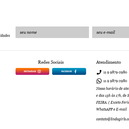
idades
Redes Sociais
Atendimento
11 9
9879-2980
11 9
9879-2980
Nosso horário de ate
e das 13h às 17h, 
FEIRA. ( Exceto Feri
WhatsAPP e E-mail
contato@lindagirls.