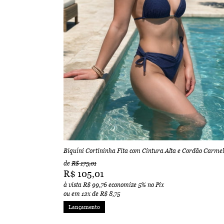
Biquíni Cortininha Fita com Cintura Alta e Cordão Carmel
de
R$ 175,01
R$ 105,01
à vista
R$ 99,76
economize
5%
no Pix
ou em
12x
de
R$ 8,75
Lançamento