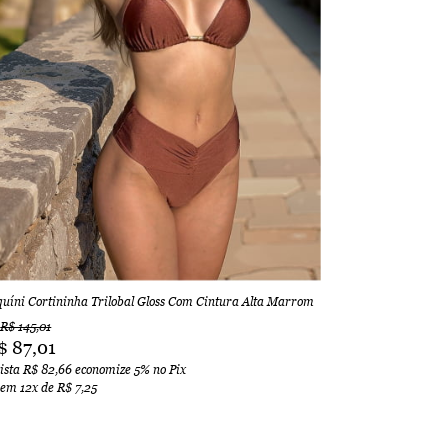
quíni Cortininha Trilobal Gloss Com Cintura Alta Marrom
R$ 145,01
$ 87,01
vista
R$ 82,66
economize
5%
no Pix
 em
12x
de
R$ 7,25