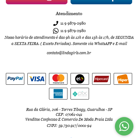
Atendimento
11 9
9879-2980
11 9
9879-2980
Nosso horário de atendimento é das 9h às 12h e das 13h às 17h, de SEGUNDA
a SEXTA FEIRA. ( Exceto Feriados). Somente via WhatsAPP e E-mail
contato@lindagirls.com.br
Rua da Glória, 206
-
Torres Tibagy, Guarulhos
-
SP
CEP: 07061-041
Venditos Confeccao E Comercio De Moda Praia Ltda
CNPJ: 59.730.917/0001-94