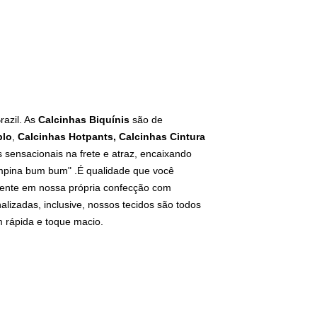
razil. As
Calcinhas Biquínis
são de
plo
,
Calcinhas Hotpants, Calcinhas Cintura
sensacionais na frete e atraz, encaixando
empina bum bum" .É qualidade que você
mente em nossa própria confecção com
alizadas, inclusive, nossos tecidos são todos
m rápida e toque macio.