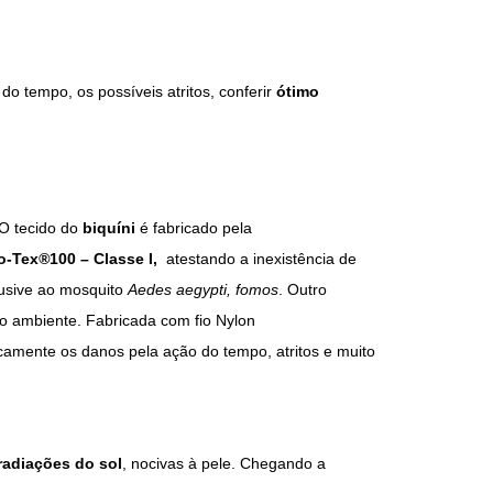
o tempo, os possíveis atritos, conferir
ótimo
O tecido do
biquíni
é fabricado pela
o-Tex
®
100 – Classe I,
atestando a inexistência de
lusive ao mosquito
Aedes aegypti, fomos
. Outro
 ambiente. Fabricada com fio Nylon
icamente os danos pela ação do tempo, atritos e muito
radiações do sol
, nocivas à pele. Chegando a