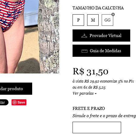
TAMANHO DA CALCINHA
P
M
GG
Provador Virtual
Guia de Medidas
R$ 31,50
à vista
R$ 29,92
economize
5%
no Pix
ou em
6x
de
R$ 5,25
dar produto
Ver parcelas
Save
FRETE E PRAZO
Simule o frete e o prazo de entre