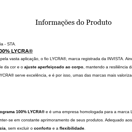
Informações do Produto
ia - STA.
 100% LYCRA®
pela vasta aplicação, o fio LYCRA®, marca registrada da INVISTA.
Ain
de da cor e o
ajuste aperfeiçoado ao corpo
, mantendo a resiliência 
 LYCRA® serve excelência, e é por isso, umas das marcas mais valoriz
rograma 100% LYCRA®
e é uma empresa homologada para a marca L
er-se em constante aprimoramento de seus produtos. Adequado aos d
cia
, sem excluir o
conforto
e a
flexibilidade
.