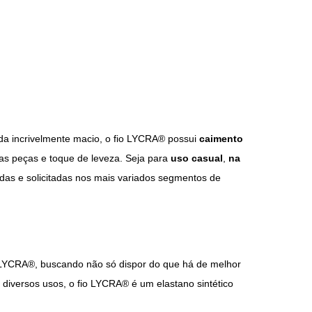
da incrivelmente macio, o fio LYCRA® possui
caimento
das peças e toque de leveza. Seja para
uso casual
,
na
adas e solicitadas nos mais variados segmentos de
YCRA®, buscando não só dispor do que há de melhor
iversos usos, o fio LYCRA® é um elastano sintético