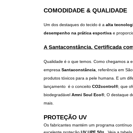
COMODIDADE & QUALIDADE
Um dos destaques do tecido é a
alta tecnolog
desempenho na prática esportiva
e proporc
A Santaconstância.
Certificada co
Qualidade é o que temos. Como chegamos a es
empresa
Santaconstância
, referência em São
produtos tóxicos para a pele humana. E um dife
lançamento é o conceito
CO2control®
, que o
biodegradável
Amni Soul Eco®
, O destaque d
mais.
PROTEÇÃO UV
Os fabricantes mantém um programa contínuo 
excelente proteção
UV UPF 50+
. Veja a tabela