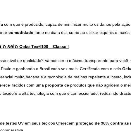
ia
com que é produzido, capaz de minimizar muito os danos pela ação d
ionar
comodidade
tanto no dia a dia, como ao utilizar biquínis e maiôs.
m o selo
Oeko-Tex
®
100 – Classe I
se nível de qualidade? Vamos ser o máximo transparente para você. 
 Paulo e ganhando o Brasil cada vez mais. Certificada com o selo
Oek
rencial muito bacana e a tecnologia de malhas repelente a inseto, inc
ferece tecidos com uma
proposta
de produtos que não agridem o meio
o tecido é a alta tecnologia com que é confeccionado, reduzindo drast
de testes UV em seus tecidos Oferecem
proteção de 98% contra as 
 comparativa.