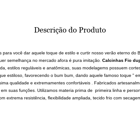
Descrição do Produto
 para você dar aquele toque de estilo e curtir nosso verão eterno do B
quer semelhança no mercado afora é pura imitação.
Calcinhas
Fio du
da, estilos reguláveis e anatômicas, suas modelagems possuem cortes 
oque estiloso, favorecendo o bum bum, dando aquele famoso toque " 
ssima qualidade e extremamentes confortáveis . Fabricados artesanal
s em suas funções. Utilizamos materia prima de primeira linha e person
om extrema resistência, flexibilidade ampliada, tecido frio com secage