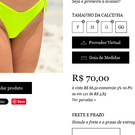
Seja o primeira a avaliar!
TAMANHO DA CALCINHA
P
M
G
GG
Provador Virtual
Guia de Medidas
R$ 70,00
dar produto
à vista
R$ 66,50
economize
5%
no Pix
ou em
12x
de
R$ 5,83
Ver parcelas
Save
FRETE E PRAZO
Simule o frete e o prazo de entre