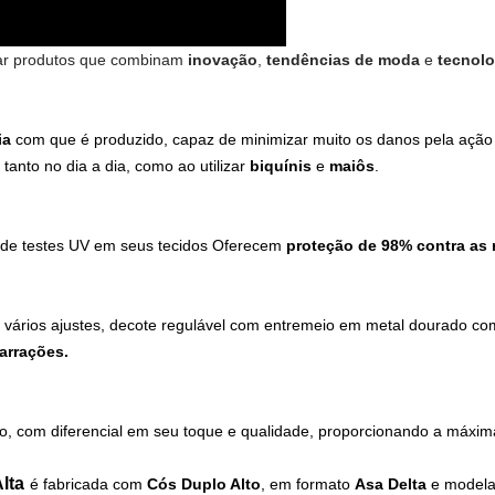
zar produtos que combinam
inovação
,
tendências de moda
e
tecnolo
ia
com que é produzido, capaz de minimizar muito os danos pela ação d
tanto no dia a dia, como ao utilizar
biquínis
e
maiôs
.
de testes UV em seus tecidos Oferecem
proteção de 98% contra as 
om vários ajustes, decote regulável com entremeio em metal dourado com
arrações.
o, com diferencial em seu toque e qualidade, proporcionando a máxima
lta
é fabricada com
Cós Duplo Alto
, em formato
Asa Delta
e model