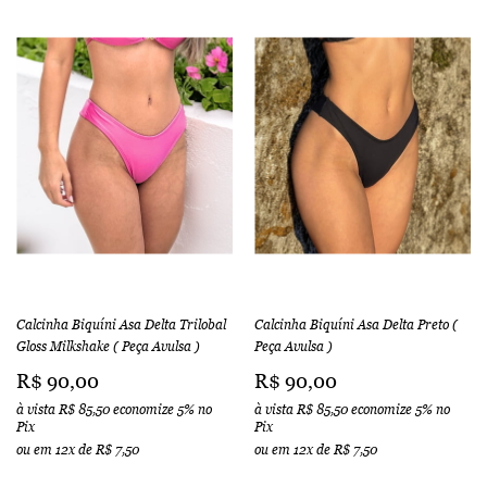
Calcinha Biquíni Asa Delta Trilobal
Calcinha Biquíni Asa Delta Preto (
Gloss Milkshake ( Peça Avulsa )
Peça Avulsa )
R$ 90,00
R$ 90,00
à vista
R$ 85,50
economize
5%
no
à vista
R$ 85,50
economize
5%
no
Pix
Pix
ou em
12x
de
R$ 7,50
ou em
12x
de
R$ 7,50