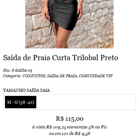
Saída de Praia Curta Trilobal Preto
Sku:
S-SAIDA-03
Categoria:
CONJUNTOS
,
SAÍDA DE PRAIA
,
COMUNIDADE VIP
TAMANHO SAÍDA SAIA
M - G (38 -42)
R$ 115,00
à vista
R$ 109,25
economize
5%
no Pix
ou em
12x
de
R$ 9,58