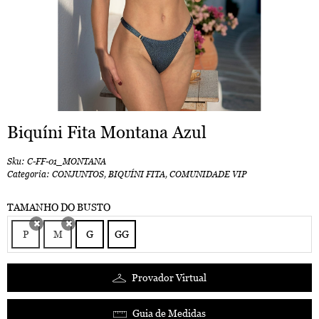
Biquíni Fita Montana Azul
Sku:
C-FF-01_MONTANA
Categoria:
CONJUNTOS
,
BIQUÍNI FITA
,
COMUNIDADE VIP
TAMANHO DO BUSTO
P
M
G
GG
x
x
Provador Virtual
Guia de Medidas