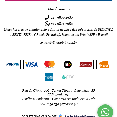
Atendimento
11 9
9879-2980
11 9
9879-2980
Nosso horário de atendimento é das 9h às 12h e das 13h às 17h, de SEGUNDA
a SEXTA FEIRA. ( Exceto Feriados). Somente via WhatsAPP e E-mail
contato@lindagirls.com.br
Rua da Glória, 206
-
Torres Tibagy, Guarulhos
-
SP
CEP: 07061-041
Venditos Confeccao E Comercio De Moda Praia Ltda
CNPJ: 59.730.917/0001-94
LOJA VIRTUAL CRIADA POR