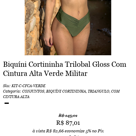
Biquíni Cortininha Trilobal Gloss Com
Cintura Alta Verde Militar
Sku:
KIT-C-CFCA-VERDE
Categoria:
CONJUNTOS
,
BIQUÍNI CORTININHA
,
TRIANGULO
,
COM
CINTURA ALTA
R$ 145,01
R$ 87,01
à vista
R$ 82,66
economize
5%
no Pix